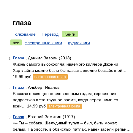
глаза
Толкование
Перевод
Книги
все
электронные книги
аудиокниги
Глаза
, Даниил Заврин (2018)
1
Жизнь самого высокооплачиваемого киллера Джонни
Хартлайна можно было бы назвать вполне беззаботной…
19.99 руб
электронная книга
Глаза
, Альберт Иванов
2
Рассказ посвящен послевоенным годам, взрослению
подростков в это трудное время, когда перед ними со
всей… 14.99 руб
электронная книга
Глаза
, Евгений Замятин (1917)
3
«– Ты – собака. Шелудивый тулуп – был, быть может,
белый. На хвосте, в обвислых патлах, навек засели репьи…