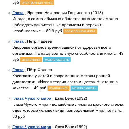
руб
электронная книга
Глаза
, Ярослав Николаевич Гавриленко (2018)
4
Иногда, в самых обычных общественных местах можно
наблюдать удивительные предметы и пережить
незабываемые… 89.9 руб
электронная книга
Глаза
, Пётр Фадеев
5
Здоровье органов зрения зависит от здоровья всего
организма. На нашу зрительную способность влияют… 49
руб
аудиокнига
можно скачать
Глаза
, Пётр Фадеев
6
Косоглазие у детей и современные методы ранней
диагностики. «Новая теория света и цвета» Ньютона: в
качестве… 49 руб
аудиокнига
можно скачать
Глаза Чужого мира
, Джек Вэнс (1992)
7
Глаза Чужого мира - волшебные линзы из красного стекла,
одев которые человек видит запредельный мир, полный…
80 руб
Глаза Чужого мира
, Джек Вэнс (1992)
8